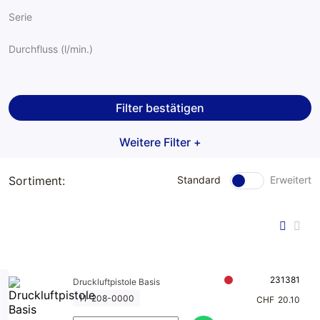
Serie
Meclube
Durchfluss (l/min.)
Hydraulik Kupplungen
Pneumatik
Filter bestätigen
Weitere Filter +
Sortiment:
Standard
Erweitert
231381
Druckluftpistole Basis
11-208-0000
CHF
20.10