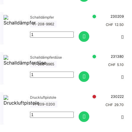
230209
Schalldämpfer
11-208-9962
CHF
12.50
231380
Schalldämpferdüse
11-208-9965
CHF
5.10
230222
Druckluftpistole
11-209-0200
CHF
29.70