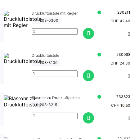
230211
Druckluftpistole mit Regler
11-208-0300
CHF
42.40
230088
Druckluftpistole
11-208-3100
CHF
24.30
733823
Blasrohr zu Druckluftpistole
11-208-3215
CHF
10.50
231622