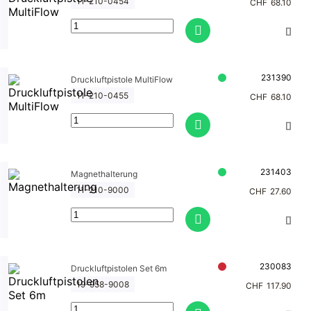
11-210-0454
CHF
68.10
231390
Druckluftpistole MultiFlow
11-210-0455
CHF
68.10
231403
Magnethalterung
11-210-9000
CHF
27.60
230083
Druckluftpistolen Set 6m
19-958-9008
CHF
117.90