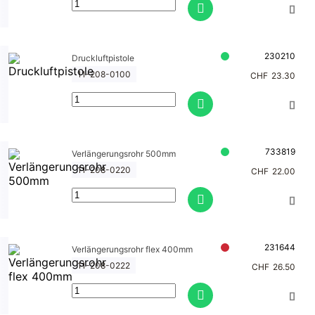
230210
Druckluftpistole
11-208-0100
CHF
23.30
733819
Verlängerungsrohr 500mm
11-208-0220
CHF
22.00
231644
Verlängerungsrohr flex 400mm
11-208-0222
CHF
26.50