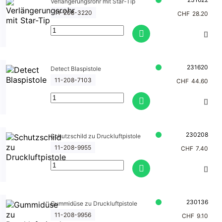
Verlängerungsrohr mit Star-Tip
11-208-3220
CHF
28.20
231620
Detect Blaspistole
11-208-7103
CHF
44.60
230208
Schutzschild zu Druckluftpistole
11-208-9955
CHF
7.40
230136
Gummidüse zu Druckluftpistole
11-208-9956
CHF
9.10