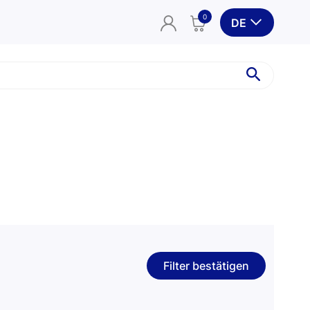
0
DE
O-Ring Ersatz standard
O-Ring Ersatz gedreht
Filter bestätigen