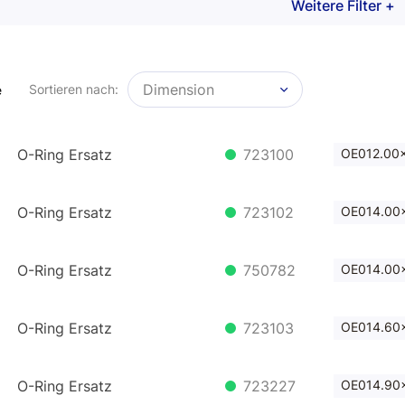
Weitere Filter +
-
m
mm
Klingerit Fiberscheiben
Flanschdichtringe
Dimension
Sortieren nach:
e
Flachdichtringe
O-Ring Ersatz
723100
OE012.00x
Stopfschnur
O-Ringschnur
O-Ring Ersatz
723102
OE014.00x
O-Ring Ersatz
750782
OE014.00x
O-Ring Ersatz
723103
OE014.60x
O-Ring Ersatz
723227
OE014.90x