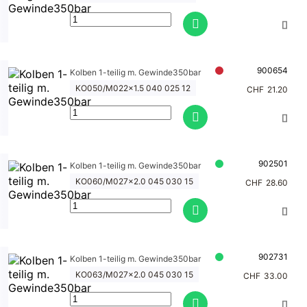
stigungen
Lagerbüchs
en
900654
Kolben 1-teilig m. Gewinde350bar
Zubehör
KO050/M022x1.5 040 025 12
CHF
21.20
Schalldämpf
er
902501
Kolben 1-teilig m. Gewinde350bar
KO060/M027x2.0 045 030 15
CHF
28.60
902731
Kolben 1-teilig m. Gewinde350bar
KO063/M027x2.0 045 030 15
CHF
33.00