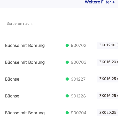
Weitere Filter +
 Zylinderbefestigungen
ZK Büchsen
Sortieren nach:
nderbefestigungen
Gabel mit Klemmgewinde
sen
Bolzen zu Gabel
Büchse mit Bohrung
900702
ZK012.10 
pfer
Büchse mit Bohrung
900703
ZK016.20 
Büchse
901227
ZK016.25 
Büchse
901228
ZK016.25 
Büchse mit Bohrung
900704
ZK020.25