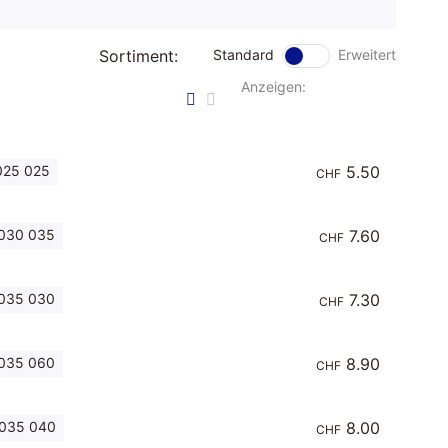
Sortiment:
Standard
Erweitert
Anzeigen:
025 025
5.50
CHF
030 035
7.60
CHF
035 030
7.30
CHF
035 060
8.90
CHF
 035 040
8.00
CHF