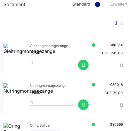
Sortiment:
Standard
Erweitert
Klebetechni
Werkstattbe
k
Verschlussst
darf
opfen
Schleiftechn
Meclube
ik
Hydraulik
Dichtmateria
380314
Gleitringmontagezange
Kupplungen
l
GMZ
CHF
245.00
Pneumatik
Leuchtmittel
DERBLAUE
980018
Nutringmontagezange
NMZ
Kabelaufroll
CHF
79.00
er
380599
Oring Splicer