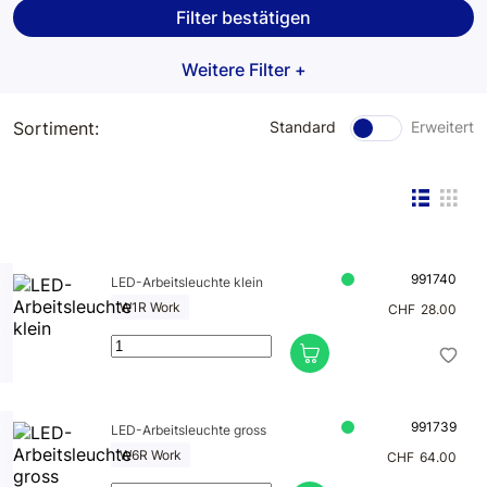
Filter bestätigen
Klebetechni
Werkstattbe
k
darf
Weitere Filter +
Schleiftechn
Meclube
ik
Sortiment:
Standard
Erweitert
Hydraulik
Dichtmateria
Kupplungen
l
Pneumatik
Leuchtmitte
l
991740
LED-Arbeitsleuchte klein
W1R Work
CHF
28.00
DERBLAUE
Kabelaufroll
er
991739
LED-Arbeitsleuchte gross
W6R Work
CHF
64.00