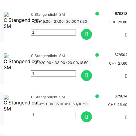
atik
C.Stan
tten
gendic
Sortim
htung
679813
C.Stangendicht. SM
ente
Gleitrin
S-25
CS015.00x 27.00x20.00/18.50
CHF
29.80
ge
C.Stan
Stange
gendic
ndicht
htung
ungen
spezial
678502
C.Stangendicht. SM
Pneum
atik,
CS020.00x 33.00x20.00/18.50
CHF
27.60
Nieder
druck
679814
C.Stangendicht. SM
CS022.00x 35.00x20.50/18.50
CHF
46.40