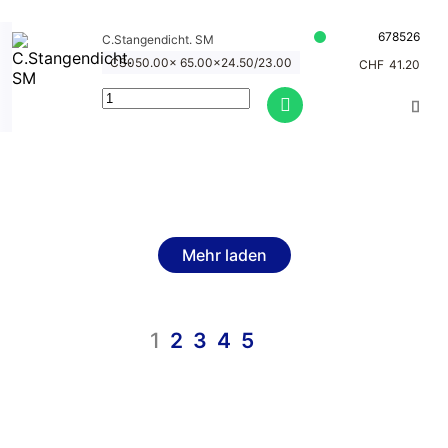
678526
C.Stangendicht. SM
CS050.00x 65.00x24.50/23.00
CHF
41.20
Mehr laden
1
2
3
4
5