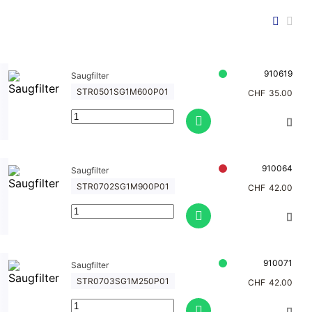
bed
arf
Me
clu
910619
Saugfilter
be
STR0501SG1M600P01
CHF
35.00
Hy
dra
ulik
Kup
910064
Saugfilter
plu
STR0702SG1M900P01
CHF
42.00
nge
n
Pne
um
910071
Saugfilter
atik
STR0703SG1M250P01
CHF
42.00