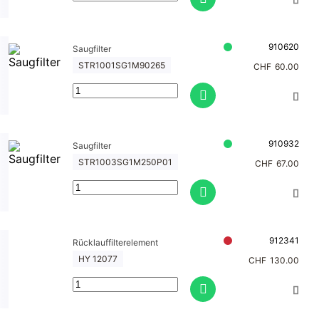
910620
Saugfilter
STR1001SG1M90265
CHF
60.00
910932
Saugfilter
STR1003SG1M250P01
CHF
67.00
912341
Rücklauffilterelement
HY 12077
CHF
130.00