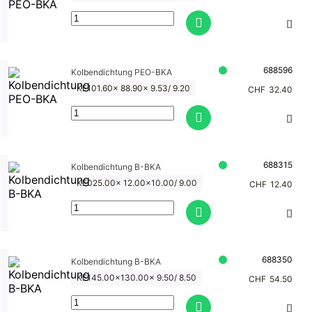
dichtu
ng T-
18
Kolben
688596
Kolbendichtung PEO-BKA
dichtu
KE101.60x 88.90x 9.53/ 9.20
CHF
32.40
ng
spezial
688315
Kolbendichtung B-BKA
KE025.00x 12.00x10.00/ 9.00
CHF
12.40
688350
Kolbendichtung B-BKA
KE145.00x130.00x 9.50/ 8.50
CHF
54.50