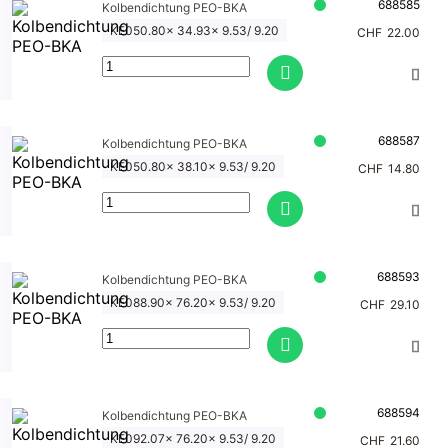
688585
Kolbendichtung PEO-BKA
ng
KE050.80x 34.93x 9.53/ 9.20
CHF
22.00
GPE-
BKA
Kolben
dichtu
688587
Kolbendichtung PEO-BKA
ng
GPW
KE050.80x 38.10x 9.53/ 9.20
CHF
14.80
Kolben
dichtu
ng KYB
688593
Kolbendichtung PEO-BKA
Kolben
KE088.90x 76.20x 9.53/ 9.20
CHF
29.10
dichtu
ng
MTB-
JM
688594
Kolbendichtung PEO-BKA
Kolben
KE092.07x 76.20x 9.53/ 9.20
CHF
21.60