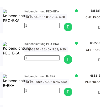
atik
Kolben
Einfac
Sortim
dichtu
688581
Kolbendichtung PEO-BKA
hwirke
ente
ng B-
nde
KE025.40x 15.88x 7.14/ 6.80
CHF
15.00
BKA
Kolben
dichtu
Kolben
ngen
dichtu
ng FSP
Dachm
688583
Kolbendichtung PEO-BKA
ansche
KE038.10x 25.40x 9.53/ 9.20
CHF
17.60
Kolben
tten
dichtu
ng G-
Kolben
10
dichtu
ng
688316
Kolben
Kolbendichtung B-BKA
Pneum
dichtu
KE040.00x 26.00x 9.50/ 8.50
CHF
38.00
atik,
ng G-
Nieder
18
druck
Kolben
dichtu