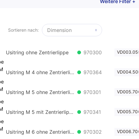
Weitere Filter +
uswählen...
Klingerit Fiberscheiben
Flanschdichtringe
Dimension
Sortieren nach:
Flachdichtringe
Usitring ohne Zentrierlippe
970300
VD003.05x
Stopfschnur
Usitring M 4 ohne Zentrierlippe
970364
VD004.50x
O-Ringschnur
Usitring M 5 ohne Zentrierlippe
970301
VD005.70x
Usitring M 5 mit Zentrierlippe
970341
VD005.70x
Usitring M 6 ohne Zentrierlippe
970302
VD006.70x