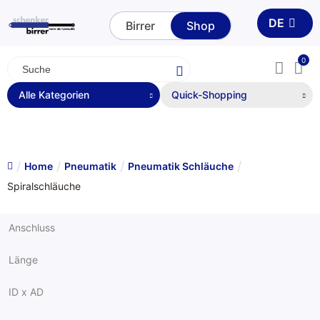
DE
Birrer
Shop
0
Alle Kategorien
Quick-Shopping
Quickshopping nur mit
Pneu
Pneu
Dichtungen
Login möglich.
matik
matik
Schlä
Login
Dichtungssä
Home
Pneumatik
Pneumatik Schläuche
uche
tze
Schnellversc
Spiralschläuche
hlusskupplu
ngen eSafe
Gerade
Zylinder und
Schläuche
Zylinderkom
Anschluss
ponenten
Pneumatik
Schläuche
Spiralschlä
Länge
uche
Filtration
Druckluftpis
ID x AD
tolen
Messtechnik