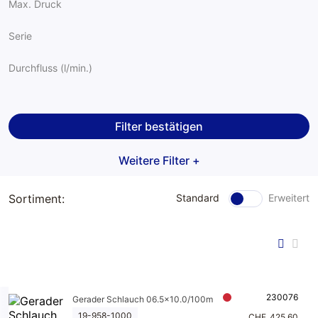
Max. Druck
Schlauchauf
Werkstattbe
roller
darf
Serie
Pneumatik
Meclube
Durchfluss (l/min.)
Hydraulik
Kupplungen
Filter bestätigen
Pneumatik
Weitere Filter +
Sortiment:
Standard
Erweitert
230076
Gerader Schlauch 06.5x10.0/100m
19-958-1000
CHF
425.60