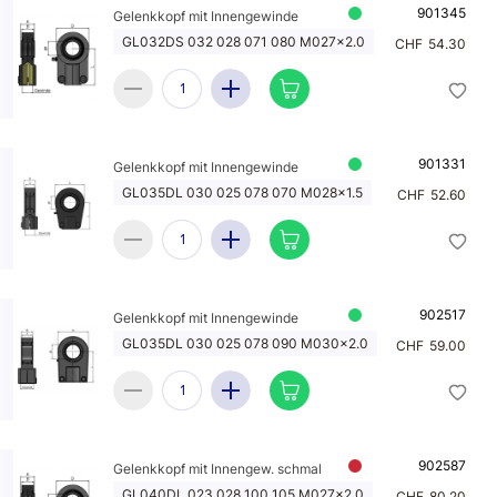
901345
Gelenkkopf mit Innengewinde
GL032DS 032 028 071 080 M027x2.0
CHF
54.30
901331
Gelenkkopf mit Innengewinde
GL035DL 030 025 078 070 M028x1.5
CHF
52.60
902517
Gelenkkopf mit Innengewinde
GL035DL 030 025 078 090 M030x2.0
CHF
59.00
902587
Gelenkkopf mit Innengew. schmal
GL040DL 023 028 100 105 M027x2.0
CHF
80.20