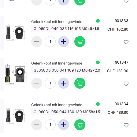
901333
Gelenkkopf mit Innengewinde
GL050DL 040 035 116 105 M045x1.5
CHF
102.80
901347
Gelenkkopf mit Innengewinde
GL050DS 050 041 109 120 M042x2.0
CHF
123.00
901334
Gelenkkopf mit Innengewinde
GL060DL 050 044 130 130 M058x1.5
CHF
189.80