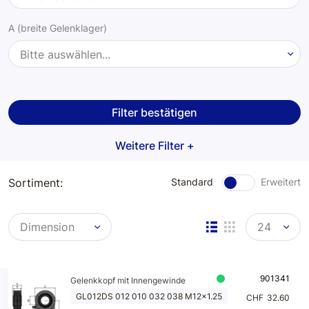
Gelenklager
A (breite Gelenklager)
Gelenklager 2RS
Bitte auswählen...
Kugel mit Pfannen
Gewinde
Kugelgelenke
Filter bestätigen
Bitte auswählen...
Anschweissringe
Weitere Filter +
Ø D (AussenØ)
Bitte auswählen...
Sortiment:
Standard
Erweitert
L länge mitte Lager bise ende Gelenkkopf
Dimension
24
Bitte auswählen...
901341
Gelenkkopf mit Innengewinde
GL012DS 012 010 032 038 M12x1.25
CHF
32.60