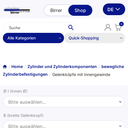
DE
Birrer
Shop
0
Alle Kategorien
Quick-Shopping
Quickshopping nur mit Login möglich.
bewegliche Zylinderbefestigungen
Login
Gelenkköpfe mit Innengewinde
Home
Zylinder und Zylinderkomponenten
bewegliche
Zylinderbefestigungen
Gelenkköpfe mit Innengewinde
Gelenkköpfe schweissbar ST
Ø I (Innen Ø)
Gelenkköpfe schweissbar BO
Bitte auswählen...
Gelenkköpfe AG Form M 2RS
B (breite Gelenkkopf)
Gelenkköpfe IG Form F 2RS
Bitte auswählen...