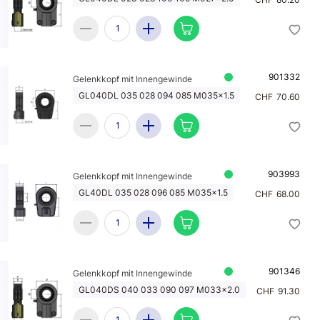
901332
Gelenkkopf mit Innengewinde
GL040DL 035 028 094 085 M035x1.5
CHF
70.60
903993
Gelenkkopf mit Innengewinde
GL40DL 035 028 096 085 M035x1.5
CHF
68.00
901346
Gelenkkopf mit Innengewinde
GL040DS 040 033 090 097 M033x2.0
CHF
91.30