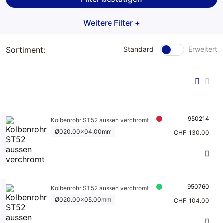
Kolben
Kolbenstang
Weitere Filter +
Werkstattbe
Zylinderböd
en Inox
darf
en
Sortiment:
Standard
Erweitert
Kolbenstang
Meclube
Zylinderrohr
e 42CrMo4
e
Hydraulik
Kolbenrohr
Kupplungen
Kolbenstan
ST52
gen
aussen
Pneumatik
verchromt
950214
Kolbenrohr ST52 aussen verchromt
Schweissmu
Ø020.00x04.00mm
CHF
130.00
ffen
bewegliche
Zylinderbefe
stigungen
950760
Kolbenrohr ST52 aussen verchromt
Ø020.00x05.00mm
CHF
104.00
feste
Zylinderbefe