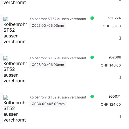
stigungen
Lagerbüchs
950224
Kolbenrohr ST52 aussen verchromt
en
Ø025.00x05.00mm
CHF
88.00
Zubehör
Schalldämpf
er
952096
Kolbenrohr ST52 aussen verchromt
Ø028.00x06.00mm
CHF
146.00
950071
Kolbenrohr ST52 aussen verchromt
Ø030.00x05.00mm
CHF
124.00